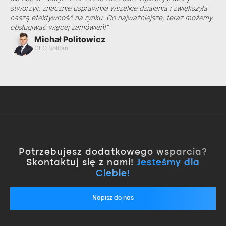
stworzyli, znacznie usprawniła wszelkie działania i zwiększyła
naszą efektywność na rynku. Co najważniejsze, teraz możemy
obsługiwać więcej zamówień!”
Michał Politowicz
CEO Solitan
Potrzebujesz dodatkowego wsparcia?
Skontaktuj się z nami!
Jesteśmy dla
Ciebie!
Napisz do nas