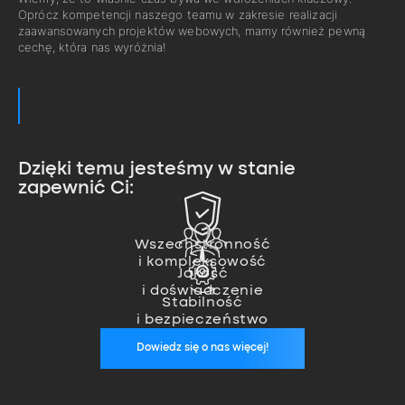
Oprócz kompetencji naszego teamu w zakresie realizacji
zaawansowanych projektów webowych, mamy również pewną
cechę, która nas wyróżnia!
Dzięki temu jesteśmy w stanie
zapewnić Ci:
Zajmujemy się pełną realizacją
projektu od pomysłu, przez
Nasz team ekspertów pozwala
wykonanie, aż po wdrożenie.
nam na realizację nawet
Wszechstronność
Jesteśmy zawsze, kiedy nas
i kompleksowość
najbardziej zaawansowanych
potrzebujesz. Zapewniamy stałą
Jakość
projektów.
opiekę wykwalifikowanego
i doświadczenie
specjalisty, który zadba o
Stabilność
stabilność Twoich aplikacji.
i bezpieczeństwo
Dowiedz się o nas więcej!