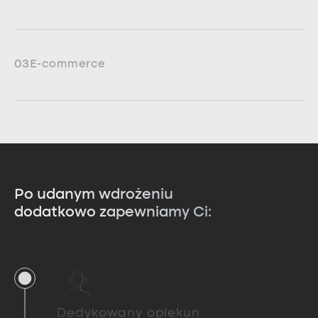
03
E-commerce
Po udanym wdrożeniu
dodatkowo zapewniamy Ci:
1
Dedykowany opiekun