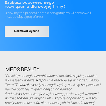
Szukasz odpowiedniego
rozwiązania dla swojej firmy?
Ułatwimy ten proces i chętnie przygotujemy Ci darmową i
niezobowiązującą ofertę!
Darmowa wycena
"Projekt przebiegł bezproblemowo i możliwie szybko, chociaż
jak wszyscy wiedzą sklepów nie realizuje się w tydzień. Zespół
Time4IT zadbał o każdy szczegół, byśmy czuli się bezpiecznie i
pewnie podczas migracji danych do nowego
środowiska.Komunikacja z wykonawcą powinna być wzorem i
wyznacznikiem dla innych firm - szybkie odpowiedzi, w jasny i
prosty sposób dla osób nietechnicznych to klucz do udanej