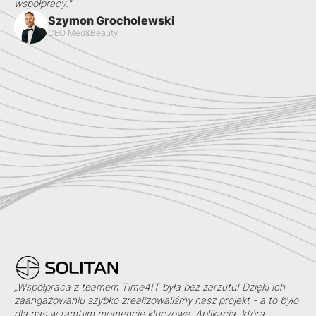
współpracy."
Szymon Grocholewski
CEO Med&Beauty
„Współpraca z teamem Time4IT była bez zarzutu! Dzięki ich
zaangażowaniu szybko zrealizowaliśmy nasz projekt - a to było
dla nas w tamtym momencie kluczowe. Aplikacja, którą