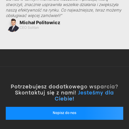
stworzyli, znacznie usprawniła wszelkie działania i zwiększyła
naszą efektywność na rynku. Co najważniejsze, teraz możemy
obsługiwać więcej zamówień!”
Michał Politowicz
CEO Solitan
Potrzebujesz dodatkowego wsparcia?
Skontaktuj się z nami!
Jesteśmy dla
Ciebie!
Napisz do nas