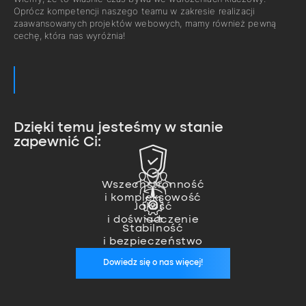
Oprócz kompetencji naszego teamu w zakresie realizacji
zaawansowanych projektów webowych, mamy również pewną
cechę, która nas wyróżnia!
Dzięki temu jesteśmy w stanie
zapewnić Ci:
Zajmujemy się pełną realizacją
projektu od pomysłu, przez
Nasz team ekspertów pozwala
wykonanie, aż po wdrożenie.
nam na realizację nawet
Wszechstronność
Jesteśmy zawsze, kiedy nas
i kompleksowość
najbardziej zaawansowanych
potrzebujesz. Zapewniamy stałą
Jakość
projektów.
opiekę wykwalifikowanego
i doświadczenie
specjalisty, który zadba o
Stabilność
stabilność Twoich aplikacji.
i bezpieczeństwo
Dowiedz się o nas więcej!