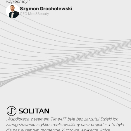
współpracy."
Szymon Grocholewski
CEO Med&Beauty
„Współpraca z teamem Time4IT była bez zarzutu! Dzięki ich
zaangażowaniu szybko zrealizowaliśmy nasz projekt - a to było
dla nas w tamtym momencie kluczowe. Aplikacja, którą