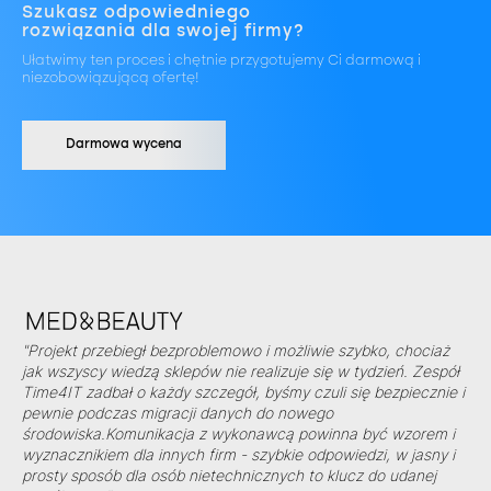
Szukasz odpowiedniego
rozwiązania dla swojej firmy?
Ułatwimy ten proces i chętnie przygotujemy Ci darmową i
niezobowiązującą ofertę!
Darmowa wycena
"Projekt przebiegł bezproblemowo i możliwie szybko, chociaż
jak wszyscy wiedzą sklepów nie realizuje się w tydzień. Zespół
Time4IT zadbał o każdy szczegół, byśmy czuli się bezpiecznie i
pewnie podczas migracji danych do nowego
środowiska.Komunikacja z wykonawcą powinna być wzorem i
wyznacznikiem dla innych firm - szybkie odpowiedzi, w jasny i
prosty sposób dla osób nietechnicznych to klucz do udanej