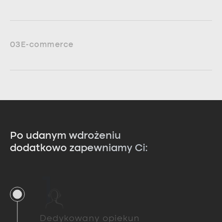
03
E-commerce
Po udanym wdrożeniu
dodatkowo zapewniamy Ci:
1
Dedykowany opiekun