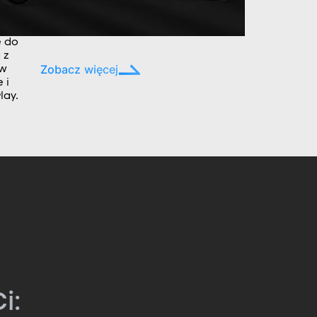
e do
 z
Zobacz więcej
ów
 i
lay.
i: