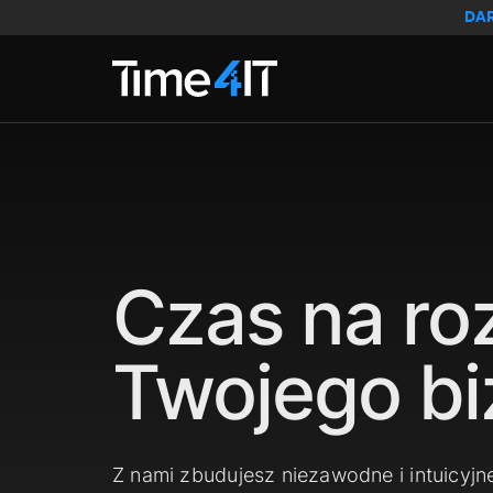
Skip to main content
DA
Czas na ro
Twojego bi
Z nami zbudujesz niezawodne i intuicyjn