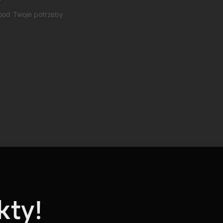
 pod Twoje potrzeby
kty!