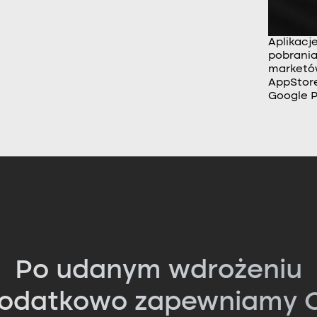
Aplikacj
pobrania
market
AppStore
Google P
Po udanym wdrożeniu
odatkowo zapewniamy C