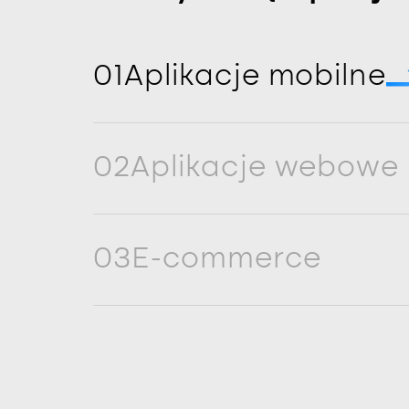
01
Aplikacje mobilne
02
Aplikacje webowe
03
E-commerce