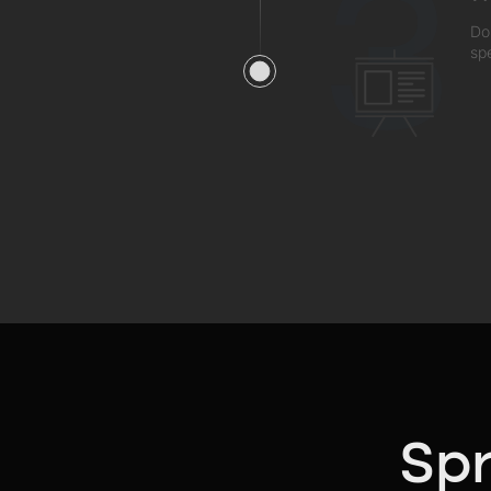
3
Do
sp
Spr