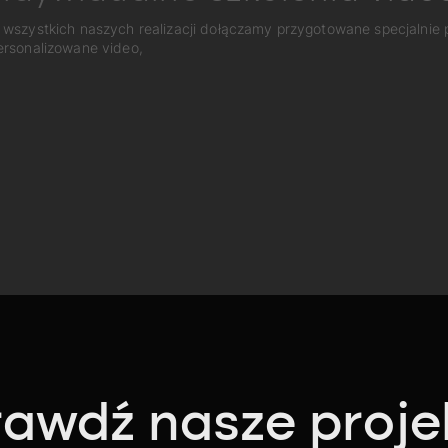
 wszystkich naszych realizacji dołączamy przygotowane specjalnie
ersonalizowane video,
awdź nasze proje