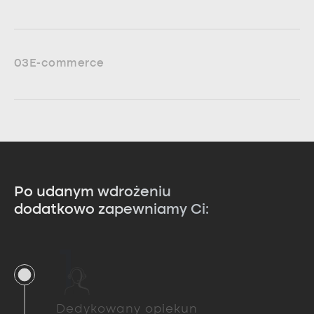
03
E-commerce
Po udanym wdrożeniu
dodatkowo zapewniamy Ci:
1
Dedykowany opiekun