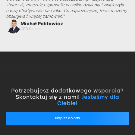
stworzyli, znacznie usprawniła wszelkie działania i zwiększyła
naszą efektywność na rynku. Co najważniejsze, teraz możemy
obsługiwać więcej zamówień!”
Michał Politowicz
CEO Solitan
Potrzebujesz dodatkowego wsparcia?
Skontaktuj się z nami!
Jesteśmy dla
Ciebie!
Napisz do nas