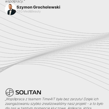
współpracy."
Szymon Grocholewski
CEO Med&Beauty
„Współpraca z teamem Time4IT była bez zarzutu! Dzięki ich
zaangażowaniu szybko zrealizowaliśmy nasz projekt - a to było
dla nas w tamtym momencie kluczowe. Aplikacja, którą