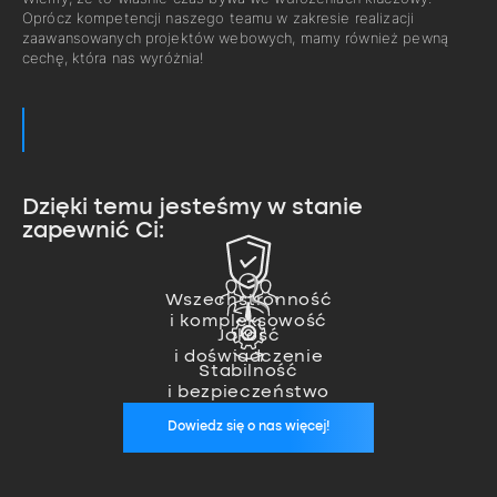
Oprócz kompetencji naszego teamu w zakresie realizacji
zaawansowanych projektów webowych, mamy również pewną
cechę, która nas wyróżnia!
Dzięki temu jesteśmy w stanie
zapewnić Ci:
Zajmujemy się pełną realizacją
projektu od pomysłu, przez
Nasz team ekspertów pozwala
wykonanie, aż po wdrożenie.
nam na realizację nawet
Wszechstronność
Jesteśmy zawsze, kiedy nas
i kompleksowość
najbardziej zaawansowanych
potrzebujesz. Zapewniamy stałą
Jakość
projektów.
opiekę wykwalifikowanego
i doświadczenie
specjalisty, który zadba o
Stabilność
stabilność Twoich aplikacji.
i bezpieczeństwo
Dowiedz się o nas więcej!