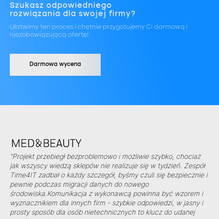
Szukasz odpowiedniego
rozwiązania dla swojej firmy?
Ułatwimy ten proces i chętnie przygotujemy Ci darmową i
niezobowiązującą ofertę!
Darmowa wycena
"Projekt przebiegł bezproblemowo i możliwie szybko, chociaż
jak wszyscy wiedzą sklepów nie realizuje się w tydzień. Zespół
Time4IT zadbał o każdy szczegół, byśmy czuli się bezpiecznie i
pewnie podczas migracji danych do nowego
środowiska.Komunikacja z wykonawcą powinna być wzorem i
wyznacznikiem dla innych firm - szybkie odpowiedzi, w jasny i
prosty sposób dla osób nietechnicznych to klucz do udanej