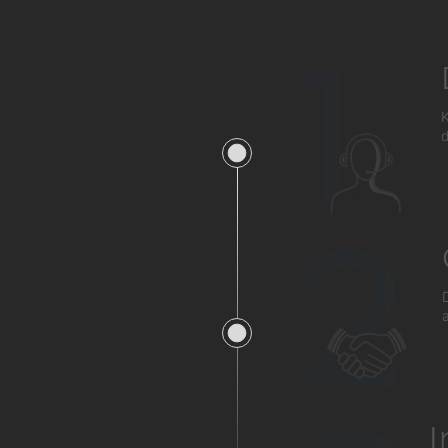
1
K
d
2
a
I