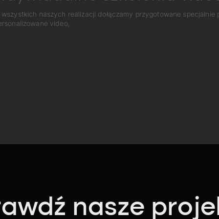
 wszystkich naszych realizacji dołączamy przygotowane specjalnie
ersonalizowane video,
awdź nasze proje