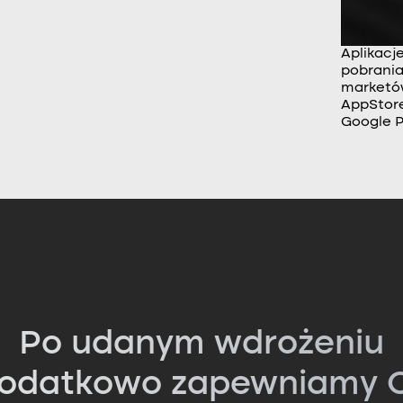
Aplikacj
pobrania
market
AppStore
Google P
Po udanym wdrożeniu
odatkowo zapewniamy C