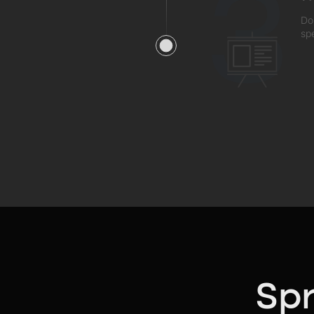
3
Do
sp
Spr