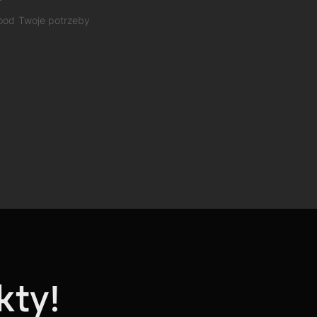
 pod Twoje potrzeby
kty!