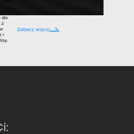
e do
 z
Zobacz więcej
ów
 i
lay.
i: