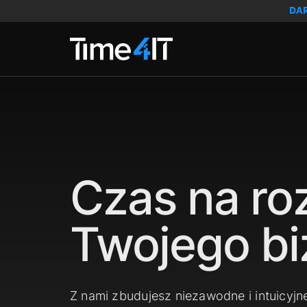
Skip to main content
DA
Czas na ro
Twojego bi
Z nami zbudujesz niezawodne i intuicyjn