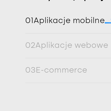
01
Aplikacje mobilne
02
Aplikacje webowe
03
E-commerce