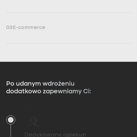
03
E-commerce
Po udanym wdrożeniu
dodatkowo zapewniamy Ci:
1
Dedykowany opiekun