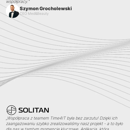
współpracy."
Szymon Grocholewski
CEO Med&Beauty
„Współpraca z teamem Time4IT była bez zarzutu! Dzięki ich
zaangażowaniu szybko zrealizowaliśmy nasz projekt - a to było
dla nas w tamtym momencie kluczowe. Aplikacja, którą