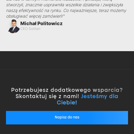
stworzyli, znacznie usprawniła wszelkie działania i zwiększyła
naszą efektywność na rynku. Co najważniejsze, teraz możemy
obsługiwać więcej zamówień!”
Michał Politowicz
CEO Solitan
Potrzebujesz dodatkowego wsparcia?
Skontaktuj się z nami!
Jesteśmy dla
Ciebie!
Napisz do nas