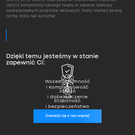
Oprócz kompetencji naszego teamu w zakresie realizacji
zaawansowanych projektów webowych, mamy również pewną
cechę, która nas wyróżnia!
Dzięki temu jesteśmy w stanie
zapewnić Ci:
Zajmujemy się pełną realizacją
projektu od pomysłu, przez
Nasz team ekspertów pozwala
wykonanie, aż po wdrożenie.
nam na realizację nawet
Wszechstronność
Jesteśmy zawsze, kiedy nas
i kompleksowość
najbardziej zaawansowanych
potrzebujesz. Zapewniamy stałą
Jakość
projektów.
opiekę wykwalifikowanego
i doświadczenie
specjalisty, który zadba o
Stabilność
stabilność Twoich aplikacji.
i bezpieczeństwo
Dowiedz się o nas więcej!