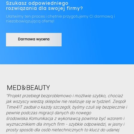
Szukasz odpowiedniego
rozwiązania dla swojej firmy?
Ułatwimy ten proces i chętnie przygotujemy Ci darmową i
niezobowiązującą ofertę!
Darmowa wycena
"Projekt przebiegł bezproblemowo i możliwie szybko, chociaż
jak wszyscy wiedzą sklepów nie realizuje się w tydzień. Zespół
Time4IT zadbał o każdy szczegół, byśmy czuli się bezpiecznie i
pewnie podczas migracji danych do nowego
środowiska.Komunikacja z wykonawcą powinna być wzorem i
wyznacznikiem dla innych firm - szybkie odpowiedzi, w jasny i
prosty sposób dla osób nietechnicznych to klucz do udanej