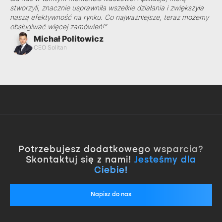
stworzyli, znacznie usprawniła wszelkie działania i zwiększyła
naszą efektywność na rynku. Co najważniejsze, teraz możemy
obsługiwać więcej zamówień!”
Michał Politowicz
CEO Solitan
Potrzebujesz dodatkowego wsparcia?
Skontaktuj się z nami!
Jesteśmy dla
Ciebie!
Napisz do nas