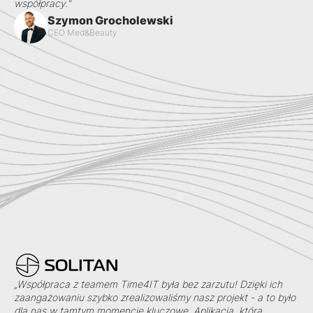
współpracy."
Szymon Grocholewski
CEO Med&Beauty
„Współpraca z teamem Time4IT była bez zarzutu! Dzięki ich
zaangażowaniu szybko zrealizowaliśmy nasz projekt - a to było
dla nas w tamtym momencie kluczowe. Aplikacja, którą