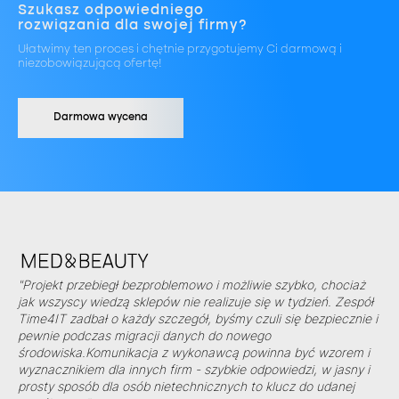
Szukasz odpowiedniego
rozwiązania dla swojej firmy?
Ułatwimy ten proces i chętnie przygotujemy Ci darmową i
niezobowiązującą ofertę!
Darmowa wycena
"Projekt przebiegł bezproblemowo i możliwie szybko, chociaż
jak wszyscy wiedzą sklepów nie realizuje się w tydzień. Zespół
Time4IT zadbał o każdy szczegół, byśmy czuli się bezpiecznie i
pewnie podczas migracji danych do nowego
środowiska.Komunikacja z wykonawcą powinna być wzorem i
wyznacznikiem dla innych firm - szybkie odpowiedzi, w jasny i
prosty sposób dla osób nietechnicznych to klucz do udanej