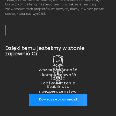
Oprócz kompetencji naszego teamu w zakresie realizacji
zaawansowanych projektów webowych, mamy również pewną
cechę, która nas wyróżnia!
Dzięki temu jesteśmy w stanie
zapewnić Ci:
Zajmujemy się pełną realizacją
projektu od pomysłu, przez
Nasz team ekspertów pozwala
wykonanie, aż po wdrożenie.
nam na realizację nawet
Wszechstronność
Jesteśmy zawsze, kiedy nas
i kompleksowość
najbardziej zaawansowanych
potrzebujesz. Zapewniamy stałą
Jakość
projektów.
opiekę wykwalifikowanego
i doświadczenie
specjalisty, który zadba o
Stabilność
stabilność Twoich aplikacji.
i bezpieczeństwo
Dowiedz się o nas więcej!