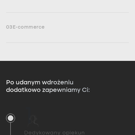
03
E-commerce
Po udanym wdrożeniu
dodatkowo zapewniamy Ci:
1
Dedykowany opiekun