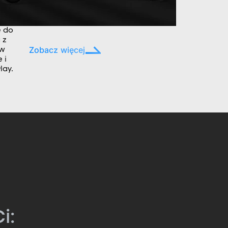
e do
 z
Zobacz więcej
ów
 i
lay.
i: