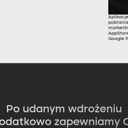
Aplikacj
pobrania
market
AppStore
Google P
Po udanym wdrożeniu
odatkowo zapewniamy C