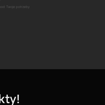
 pod Twoje potrzeby
kty!