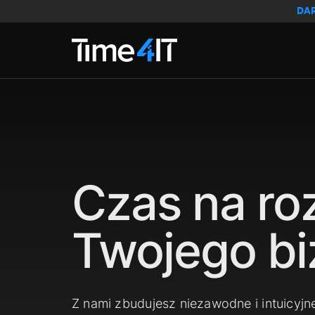
Skip to main content
DA
Czas na ro
Twojego bi
Z nami zbudujesz niezawodne i intuicyjn