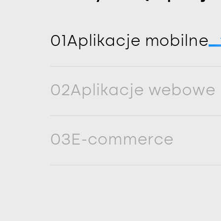
01
Aplikacje mobilne
02
Aplikacje webowe
03
E-commerce