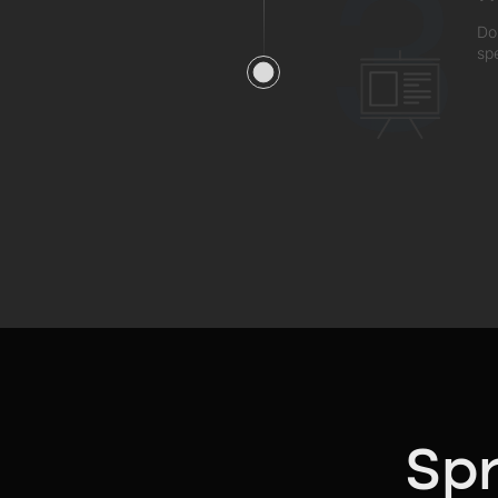
3
Do
sp
Spr