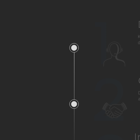
1
K
d
2
a
I