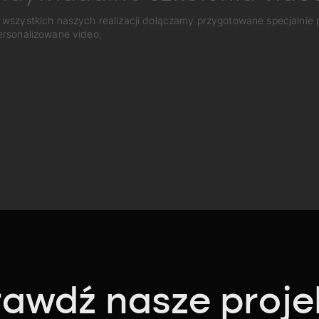
 wszystkich naszych realizacji dołączamy przygotowane specjalnie
ersonalizowane video,
awdź nasze proje