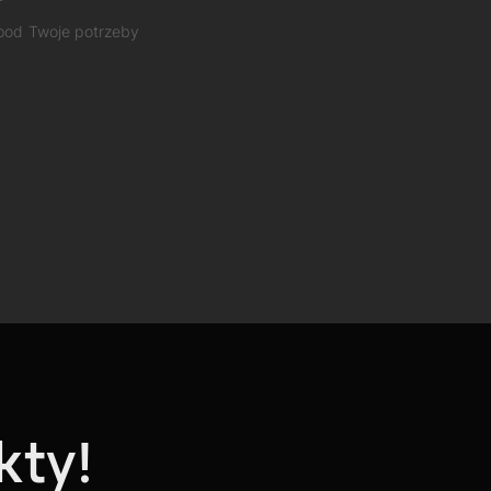
 pod Twoje potrzeby
kty!