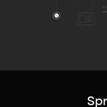
3
Do
sp
Spr