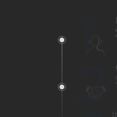
1
K
d
2
a
I