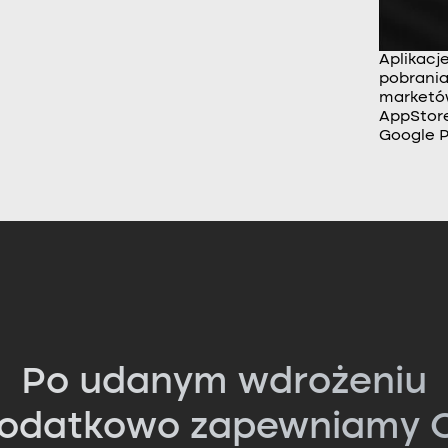
Aplikacj
pobrania
market
AppStore
Google P
Po udanym wdrożeniu
odatkowo zapewniamy C