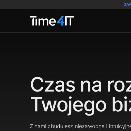
Skip to main content
DA
Czas na ro
Twojego bi
Z nami zbudujesz niezawodne i intuicyjn