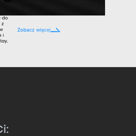
e do
 z
Zobacz więcej
ów
 i
lay.
i: