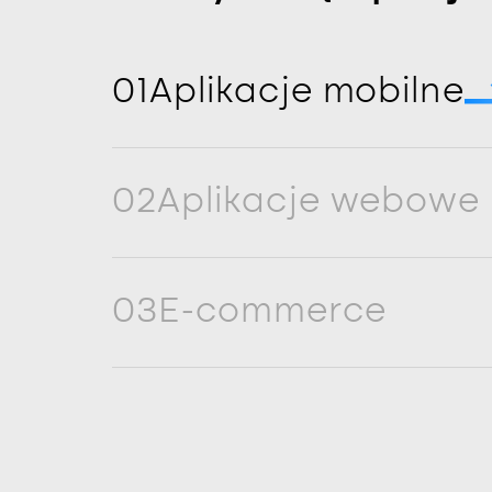
01
Aplikacje mobilne
02
Aplikacje webowe
03
E-commerce