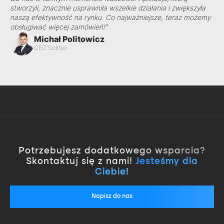
stworzyli, znacznie usprawniła wszelkie działania i zwiększyła
naszą efektywność na rynku. Co najważniejsze, teraz możemy
obsługiwać więcej zamówień!”
Michał Politowicz
CEO Solitan
Potrzebujesz dodatkowego wsparcia?
Skontaktuj się z nami!
Jesteśmy dla
Ciebie!
Napisz do nas