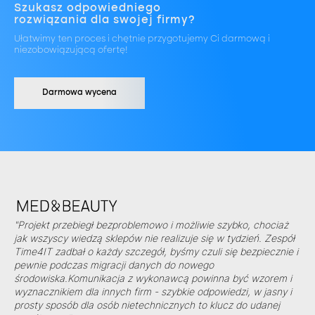
Szukasz odpowiedniego
rozwiązania dla swojej firmy?
Ułatwimy ten proces i chętnie przygotujemy Ci darmową i
niezobowiązującą ofertę!
Darmowa wycena
"Projekt przebiegł bezproblemowo i możliwie szybko, chociaż
jak wszyscy wiedzą sklepów nie realizuje się w tydzień. Zespół
Time4IT zadbał o każdy szczegół, byśmy czuli się bezpiecznie i
pewnie podczas migracji danych do nowego
środowiska.Komunikacja z wykonawcą powinna być wzorem i
wyznacznikiem dla innych firm - szybkie odpowiedzi, w jasny i
prosty sposób dla osób nietechnicznych to klucz do udanej