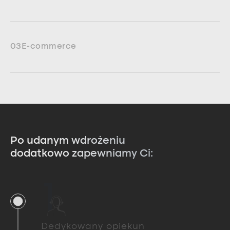
03
E-commerce
Po udanym wdrożeniu
dodatkowo zapewniamy Ci:
1
Dedykowany opiekun