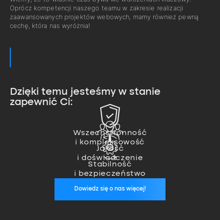
Oprócz kompetencji naszego teamu w zakresie realizacji
zaawansowanych projektów webowych, mamy również pewną
cechę, która nas wyróżnia!
Dzięki temu jesteśmy w stanie
zapewnić Ci:
Zajmujemy się pełną realizacją
projektu od pomysłu, przez
Nasz team ekspertów pozwala
wykonanie, aż po wdrożenie.
nam na realizację nawet
Wszechstronność
Jesteśmy zawsze, kiedy nas
i kompleksowość
najbardziej zaawansowanych
potrzebujesz. Zapewniamy stałą
Jakość
projektów.
opiekę wykwalifikowanego
i doświadczenie
specjalisty, który zadba o
Stabilność
stabilność Twoich aplikacji.
i bezpieczeństwo
Dowiedz się o nas więcej!