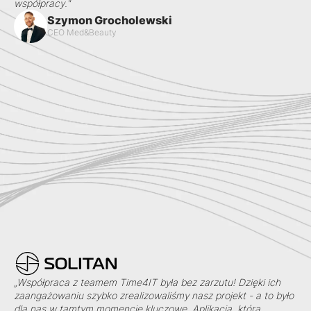
współpracy."
Szymon Grocholewski
CEO Med&Beauty
„Współpraca z teamem Time4IT była bez zarzutu! Dzięki ich
zaangażowaniu szybko zrealizowaliśmy nasz projekt - a to było
dla nas w tamtym momencie kluczowe. Aplikacja, którą