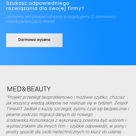
Szukasz odpowiedniego
rozwiązania dla swojej firmy?
Ułatwimy ten proces i chętnie przygotujemy Ci darmową i
niezobowiązującą ofertę!
Darmowa wycena
"Projekt przebiegł bezproblemowo i możliwie szybko, chociaż
jak wszyscy wiedzą sklepów nie realizuje się w tydzień. Zespół
Time4IT zadbał o każdy szczegół, byśmy czuli się bezpiecznie i
pewnie podczas migracji danych do nowego
środowiska.Komunikacja z wykonawcą powinna być wzorem i
wyznacznikiem dla innych firm - szybkie odpowiedzi, w jasny i
prosty sposób dla osób nietechnicznych to klucz do udanej