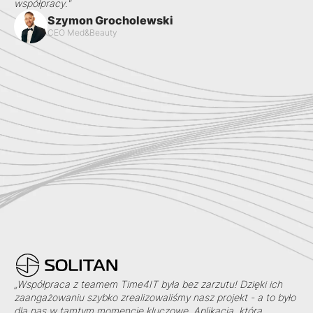
współpracy."
Szymon Grocholewski
CEO Med&Beauty
„Współpraca z teamem Time4IT była bez zarzutu! Dzięki ich
zaangażowaniu szybko zrealizowaliśmy nasz projekt - a to było
dla nas w tamtym momencie kluczowe. Aplikacja, którą