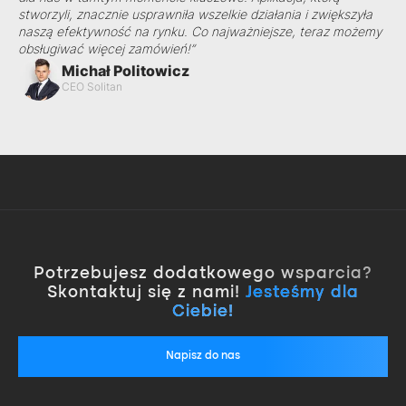
stworzyli, znacznie usprawniła wszelkie działania i zwiększyła
naszą efektywność na rynku. Co najważniejsze, teraz możemy
obsługiwać więcej zamówień!”
Michał Politowicz
CEO Solitan
Potrzebujesz dodatkowego wsparcia?
Skontaktuj się z nami!
Jesteśmy dla
Ciebie!
Napisz do nas