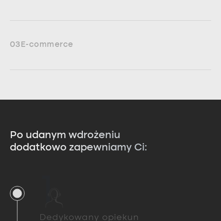
03
E-commerce
Po udanym wdrożeniu
dodatkowo zapewniamy Ci:
1
Dedykowany opiekun