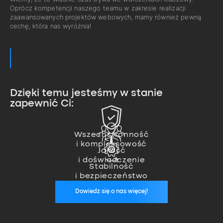
Oprócz kompetencji naszego teamu w zakresie realizacji
zaawansowanych projektów webowych, mamy również pewną
cechę, która nas wyróżnia!
Dzięki temu jesteśmy w stanie
zapewnić Ci:
Zajmujemy się pełną realizacją
projektu od pomysłu, przez
Nasz team ekspertów pozwala
wykonanie, aż po wdrożenie.
nam na realizację nawet
Wszechstronność
Jesteśmy zawsze, kiedy nas
i kompleksowość
najbardziej zaawansowanych
potrzebujesz. Zapewniamy stałą
Jakość
projektów.
opiekę wykwalifikowanego
i doświadczenie
specjalisty, który zadba o
Stabilność
stabilność Twoich aplikacji.
i bezpieczeństwo
Dowiedz się o nas więcej!