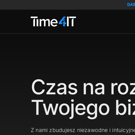
Skip to main content
DA
Czas na ro
Twojego bi
Z nami zbudujesz niezawodne i intuicyjn