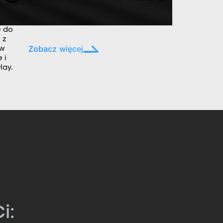
e do
 z
Zobacz więcej
ów
 i
lay.
i: