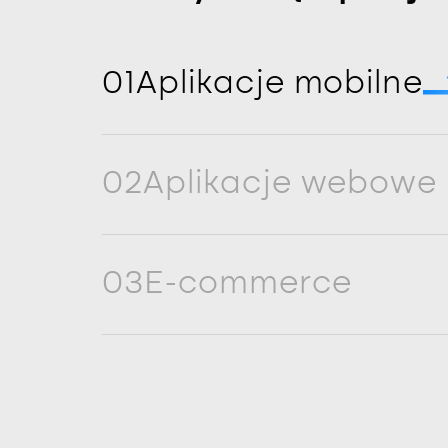
01
Aplikacje mobilne
02
Aplikacje webowe
03
E-commerce