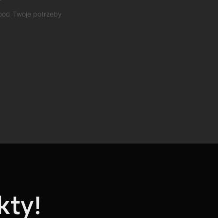
 pod Twoje potrzeby
kty!