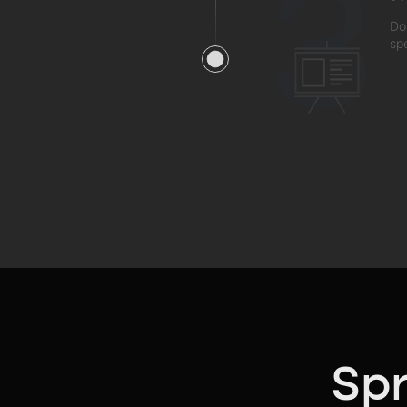
3
Do
sp
Spr