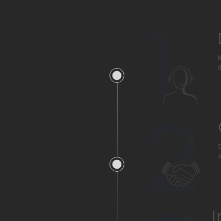
1
K
d
2
a
I