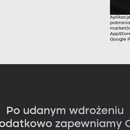
Aplikacj
pobrania
market
AppStore
Google P
Po udanym wdrożeniu
odatkowo zapewniamy C