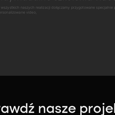
 wszystkich naszych realizacji dołączamy przygotowane specjalnie
ersonalizowane video,
awdź nasze proje