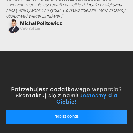
stworzyli, znacznie usprawniła wszelkie działania i zwiększyła
naszą efektywność na rynku. Co najważniejsze, teraz możemy
obsługiwać więcej zamówień!”
Michał Politowicz
CEO Solitan
Potrzebujesz dodatkowego wsparcia?
Skontaktuj się z nami!
Jesteśmy dla
Ciebie!
Napisz do nas