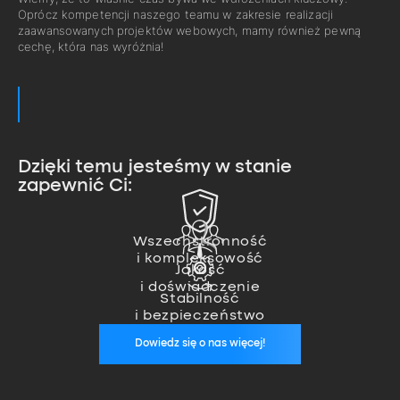
Oprócz kompetencji naszego teamu w zakresie realizacji
zaawansowanych projektów webowych, mamy również pewną
cechę, która nas wyróżnia!
Dzięki temu jesteśmy w stanie
zapewnić Ci:
Zajmujemy się pełną realizacją
projektu od pomysłu, przez
Nasz team ekspertów pozwala
wykonanie, aż po wdrożenie.
Wszechstronność
nam na realizację nawet
Jesteśmy zawsze, kiedy nas
i kompleksowość
najbardziej zaawansowanych
potrzebujesz. Zapewniamy stałą
Jakość
projektów.
opiekę wykwalifikowanego
i doświadczenie
specjalisty, który zadba o
Stabilność
stabilność Twoich aplikacji.
i bezpieczeństwo
Dowiedz się o nas więcej!