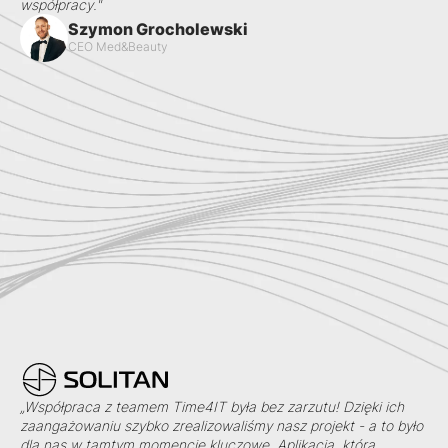
współpracy."
Szymon Grocholewski
CEO Med&Beauty
„Współpraca z teamem Time4IT była bez zarzutu! Dzięki ich
zaangażowaniu szybko zrealizowaliśmy nasz projekt - a to było
dla nas w tamtym momencie kluczowe. Aplikacja, którą