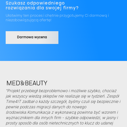
Szukasz odpowiedniego
rozwiązania dla swojej firmy?
Ułatwimy ten proces i chętnie przygotujemy Ci darmową i
niezobowiązującą ofertę!
Darmowa wycena
"Projekt przebiegł bezproblemowo i możliwie szybko, chociaż
jak wszyscy wiedzą sklepów nie realizuje się w tydzień. Zespół
Time4IT zadbał o każdy szczegół, byśmy czuli się bezpiecznie i
pewnie podczas migracji danych do nowego
środowiska.Komunikacja z wykonawcą powinna być wzorem i
wyznacznikiem dla innych firm - szybkie odpowiedzi, w jasny i
prosty sposób dla osób nietechnicznych to klucz do udanej