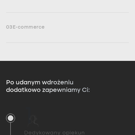
03
E-commerce
Po udanym wdrożeniu
dodatkowo zapewniamy Ci:
1
Dedykowany opiekun