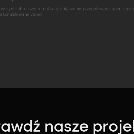
 wszystkich naszych realizacji dołączamy przygotowane specjalnie
ersonalizowane video,
awdź nasze proje