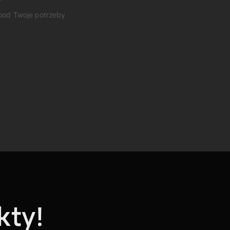
 pod Twoje potrzeby
kty!