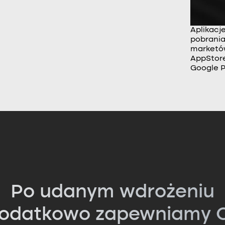
Aplikacj
pobrania
market
AppStore
Google P
Po udanym wdrożeniu
odatkowo zapewniamy C