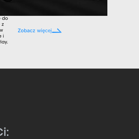
e do
 z
Zobacz więcej
ów
 i
lay.
i: