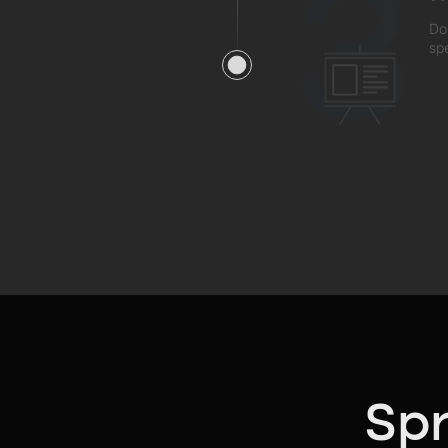
3
Do
sp
Spr