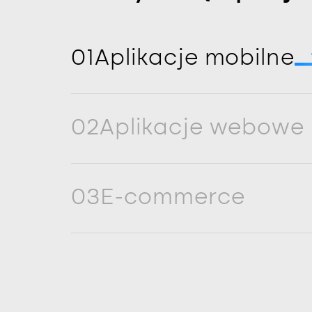
01
Aplikacje mobilne
02
Aplikacje webowe
03
E-commerce