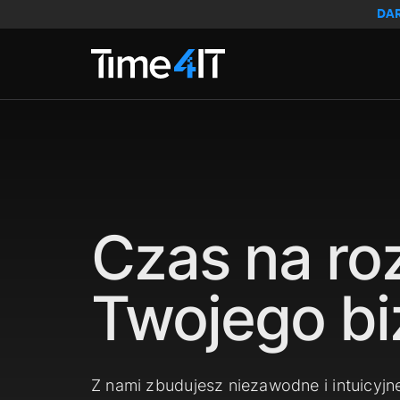
Skip to main content
DA
Czas na ro
Twojego bi
Z nami zbudujesz niezawodne i intuicyjn