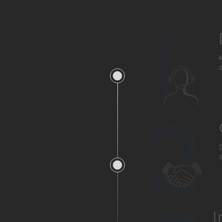
1
K
d
2
a
I