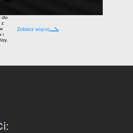
e do
 z
Zobacz więcej
ów
 i
lay.
i: