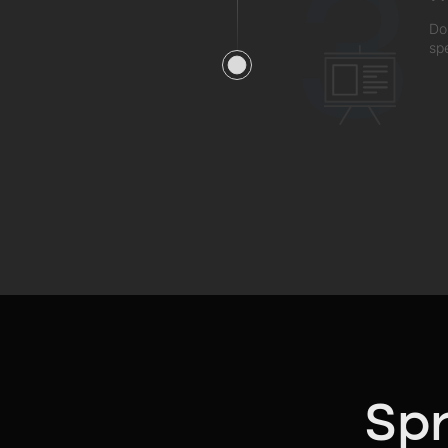
3
Do
sp
Spr