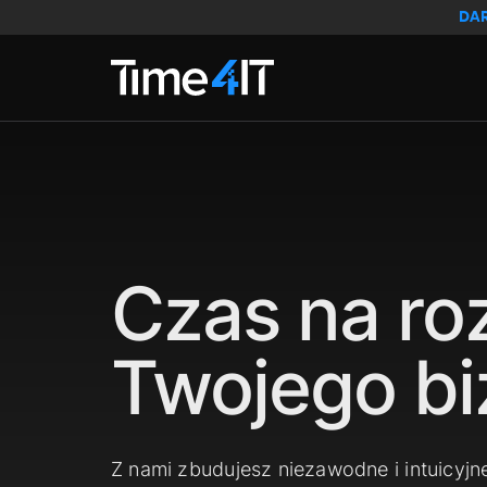
Skip to main content
DA
Czas na ro
Twojego bi
Z nami zbudujesz niezawodne i intuicyjn