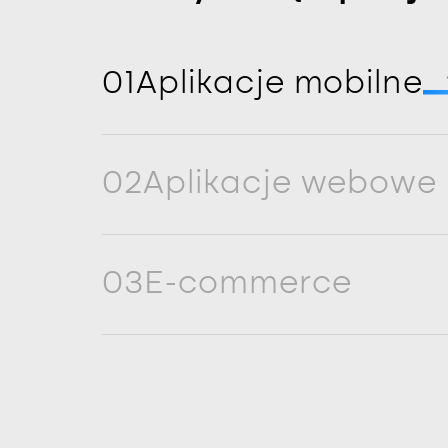
01
Aplikacje mobilne
02
Aplikacje webowe
03
E-commerce