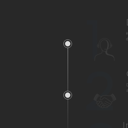
1
K
d
2
a
I