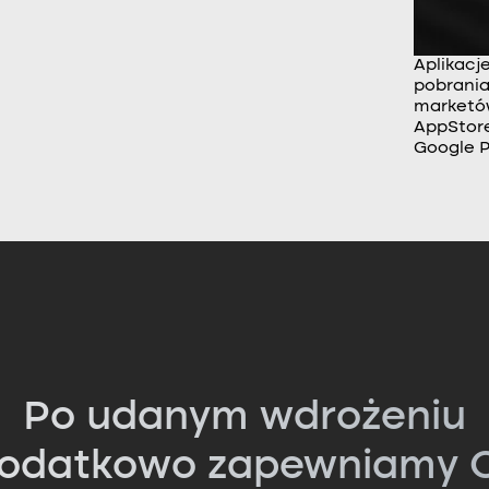
Aplikacj
pobrania
market
AppStore
Google P
Po udanym wdrożeniu
odatkowo zapewniamy C