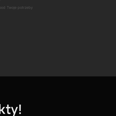
 pod Twoje potrzeby
kty!