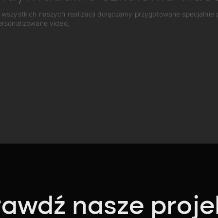
 wszystkich naszych realizacji dołączamy przygotowane specjalnie
ersonalizowane video,
awdź nasze proje