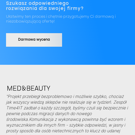
Szukasz odpowiedniego
rozwiązania dla swojej firmy?
Ułatwimy ten proces i chętnie przygotujemy Ci darmową i
niezobowiązującą ofertę!
Darmowa wycena
"Projekt przebiegł bezproblemowo i możliwie szybko, chociaż
jak wszyscy wiedzą sklepów nie realizuje się w tydzień. Zespół
Time4IT zadbał o każdy szczegół, byśmy czuli się bezpiecznie i
pewnie podczas migracji danych do nowego
środowiska.Komunikacja z wykonawcą powinna być wzorem i
wyznacznikiem dla innych firm - szybkie odpowiedzi, w jasny i
prosty sposób dla osób nietechnicznych to klucz do udanej