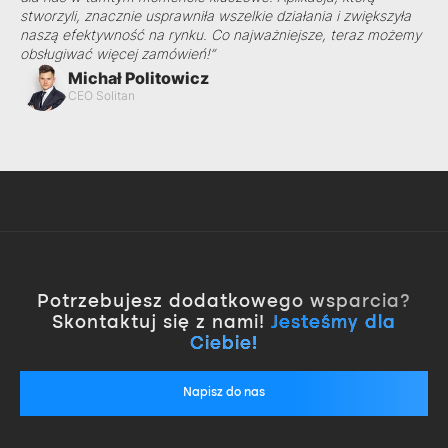
stworzyli, znacznie usprawniła wszelkie działania i zwiększyła
naszą efektywność na rynku. Co najważniejsze, teraz możemy
obsługiwać więcej zamówień!”
Michał Politowicz
CEO Solitan
Potrzebujesz dodatkowego wsparcia?
Skontaktuj się z nami!
Jesteśmy dla
Ciebie!
Napisz do nas