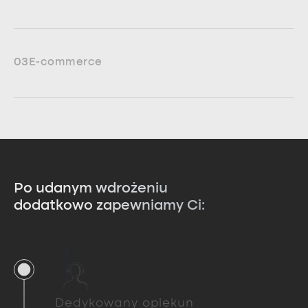
03
E-commerce
Po udanym wdrożeniu
dodatkowo zapewniamy Ci:
1
Dedykowany opiekun