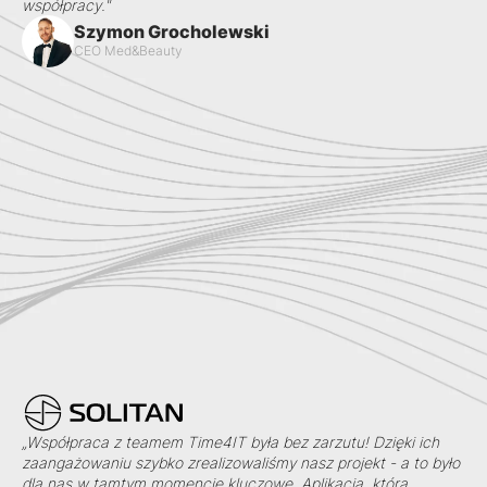
współpracy."
Szymon Grocholewski
CEO Med&Beauty
„Współpraca z teamem Time4IT była bez zarzutu! Dzięki ich
zaangażowaniu szybko zrealizowaliśmy nasz projekt - a to było
dla nas w tamtym momencie kluczowe. Aplikacja, którą