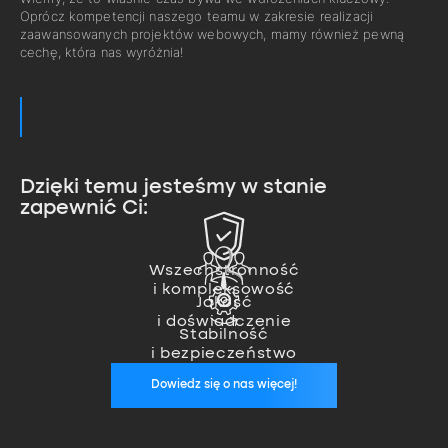
Oprócz kompetencji naszego teamu w zakresie realizacji
zaawansowanych projektów webowych, mamy również pewną
cechę, która nas wyróżnia!
Dzięki temu jesteśmy w stanie
zapewnić Ci:
Zajmujemy się pełną realizacją
projektu od pomysłu, przez
Nasz team ekspertów pozwala
wykonanie, aż po wdrożenie.
nam na realizację nawet
Wszechstronność
Jesteśmy zawsze, kiedy nas
i kompleksowość
najbardziej zaawansowanych
potrzebujesz. Zapewniamy stałą
Jakość
projektów.
opiekę wykwalifikowanego
i doświadczenie
specjalisty, który zadba o
Stabilność
stabilność Twoich aplikacji.
i bezpieczeństwo
Dowiedz się o nas więcej!