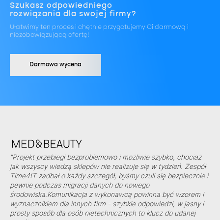
Szukasz odpowiedniego
rozwiązania dla swojej firmy?
Ułatwimy ten proces i chętnie przygotujemy Ci darmową i
niezobowiązującą ofertę!
Darmowa wycena
"Projekt przebiegł bezproblemowo i możliwie szybko, chociaż
jak wszyscy wiedzą sklepów nie realizuje się w tydzień. Zespół
Time4IT zadbał o każdy szczegół, byśmy czuli się bezpiecznie i
pewnie podczas migracji danych do nowego
środowiska.Komunikacja z wykonawcą powinna być wzorem i
wyznacznikiem dla innych firm - szybkie odpowiedzi, w jasny i
prosty sposób dla osób nietechnicznych to klucz do udanej