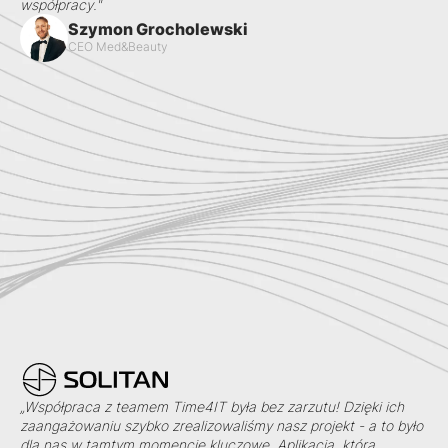
współpracy."
Szymon Grocholewski
CEO Med&Beauty
„Współpraca z teamem Time4IT była bez zarzutu! Dzięki ich
zaangażowaniu szybko zrealizowaliśmy nasz projekt - a to było
dla nas w tamtym momencie kluczowe. Aplikacja, którą