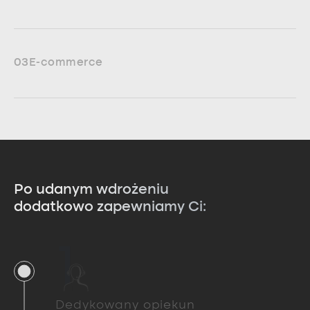
03
E-commerce
Po udanym wdrożeniu
dodatkowo zapewniamy Ci:
1
Dedykowany opiekun