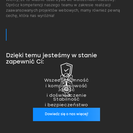
Oprócz kompetencji naszego teamu w zakresie realizacji
zaawansowanych projektów webowych, mamy również pewną
cechę, która nas wyróżnia!
Dzięki temu jesteśmy w stanie
zapewnić Ci:
Zajmujemy się pełną realizacją
projektu od pomysłu, przez
Nasz team ekspertów pozwala
wykonanie, aż po wdrożenie.
nam na realizację nawet
Wszechstronność
Jesteśmy zawsze, kiedy nas
i kompleksowość
najbardziej zaawansowanych
potrzebujesz. Zapewniamy stałą
Jakość
projektów.
opiekę wykwalifikowanego
i doświadczenie
specjalisty, który zadba o
Stabilność
stabilność Twoich aplikacji.
i bezpieczeństwo
Dowiedz się o nas więcej!