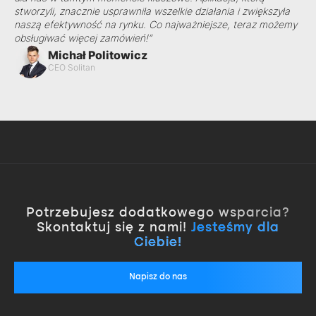
stworzyli, znacznie usprawniła wszelkie działania i zwiększyła
naszą efektywność na rynku. Co najważniejsze, teraz możemy
obsługiwać więcej zamówień!”
Michał Politowicz
CEO Solitan
Potrzebujesz dodatkowego wsparcia?
Skontaktuj się z nami!
Jesteśmy dla
Ciebie!
Napisz do nas