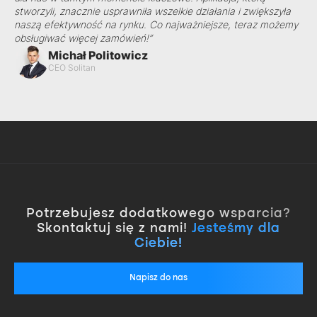
stworzyli, znacznie usprawniła wszelkie działania i zwiększyła
naszą efektywność na rynku. Co najważniejsze, teraz możemy
obsługiwać więcej zamówień!”
Michał Politowicz
CEO Solitan
Potrzebujesz dodatkowego wsparcia?
Skontaktuj się z nami!
Jesteśmy dla
Ciebie!
Napisz do nas