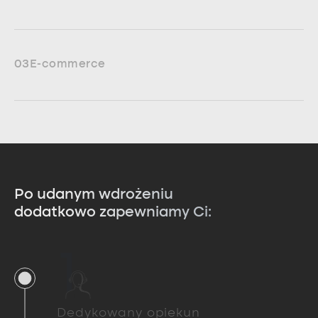
03
E-commerce
Po udanym wdrożeniu
dodatkowo zapewniamy Ci:
1
Dedykowany opiekun