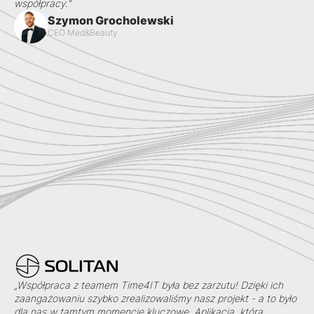
współpracy."
Szymon Grocholewski
CEO Med&Beauty
„Współpraca z teamem Time4IT była bez zarzutu! Dzięki ich
zaangażowaniu szybko zrealizowaliśmy nasz projekt - a to było
dla nas w tamtym momencie kluczowe. Aplikacja, którą