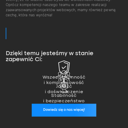
Oprócz kompetencji naszego teamu w zakresie realizacji
zaawansowanych projektów webowych, mamy również pewną
cechę, która nas wyróżnia!
Dzięki temu jesteśmy w stanie
zapewnić Ci:
Zajmujemy się pełną realizacją
projektu od pomysłu, przez
Nasz team ekspertów pozwala
wykonanie, aż po wdrożenie.
nam na realizację nawet
Wszechstronność
Jesteśmy zawsze, kiedy nas
i kompleksowość
najbardziej zaawansowanych
potrzebujesz. Zapewniamy stałą
Jakość
projektów.
opiekę wykwalifikowanego
i doświadczenie
specjalisty, który zadba o
Stabilność
stabilność Twoich aplikacji.
i bezpieczeństwo
Dowiedz się o nas więcej!