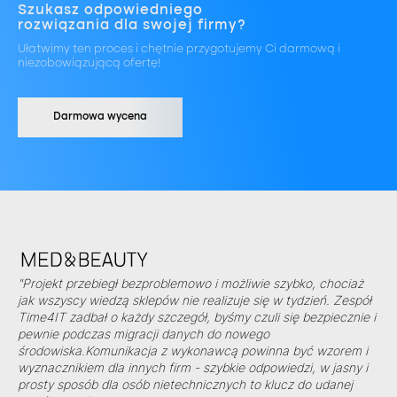
Szukasz odpowiedniego
rozwiązania dla swojej firmy?
Ułatwimy ten proces i chętnie przygotujemy Ci darmową i
niezobowiązującą ofertę!
Darmowa wycena
"Projekt przebiegł bezproblemowo i możliwie szybko, chociaż
jak wszyscy wiedzą sklepów nie realizuje się w tydzień. Zespół
Time4IT zadbał o każdy szczegół, byśmy czuli się bezpiecznie i
pewnie podczas migracji danych do nowego
środowiska.Komunikacja z wykonawcą powinna być wzorem i
wyznacznikiem dla innych firm - szybkie odpowiedzi, w jasny i
prosty sposób dla osób nietechnicznych to klucz do udanej