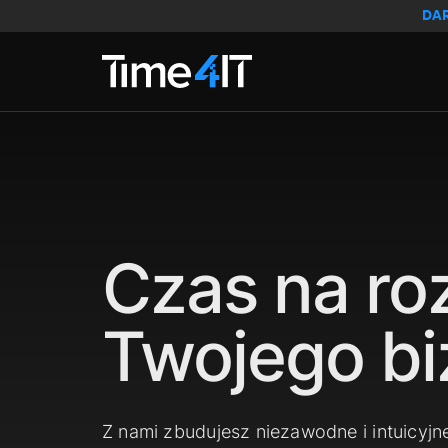
Skip to main content
DA
Czas na ro
Twojego bi
Z nami zbudujesz niezawodne i intuicyjn