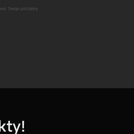
 pod Twoje potrzeby
kty!