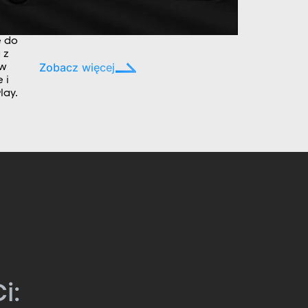
e do
 z
Zobacz więcej
ów
 i
lay.
i: