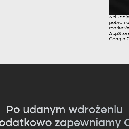
Aplikacj
pobrania
market
AppStore
Google P
Po udanym wdrożeniu
odatkowo zapewniamy C