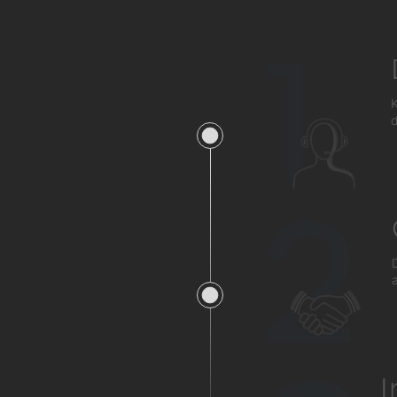
1
K
d
2
a
I