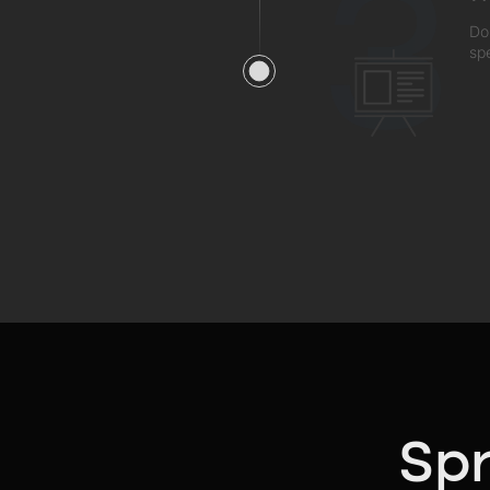
3
Do
sp
Spr