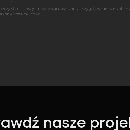
 wszystkich naszych realizacji dołączamy przygotowane specjalnie
ersonalizowane video,
awdź nasze proje