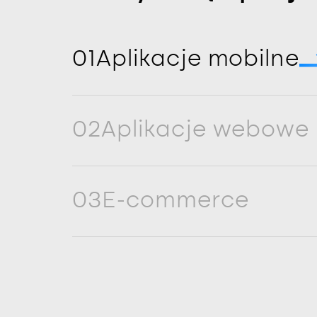
01
Aplikacje mobilne
02
Aplikacje webowe
03
E-commerce