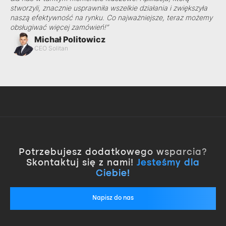
stworzyli, znacznie usprawniła wszelkie działania i zwiększyła
naszą efektywność na rynku. Co najważniejsze, teraz możemy
obsługiwać więcej zamówień!”
Michał Politowicz
CEO Solitan
Potrzebujesz dodatkowego wsparcia?
Skontaktuj się z nami!
Jesteśmy dla
Ciebie!
Napisz do nas