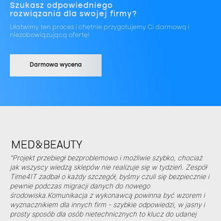
Szukasz odpowiedniego
rozwiązania dla swojej firmy?
Ułatwimy ten proces i chętnie przygotujemy Ci darmową i
niezobowiązującą ofertę!
Darmowa wycena
"Projekt przebiegł bezproblemowo i możliwie szybko, chociaż
jak wszyscy wiedzą sklepów nie realizuje się w tydzień. Zespół
Time4IT zadbał o każdy szczegół, byśmy czuli się bezpiecznie i
pewnie podczas migracji danych do nowego
środowiska.Komunikacja z wykonawcą powinna być wzorem i
wyznacznikiem dla innych firm - szybkie odpowiedzi, w jasny i
prosty sposób dla osób nietechnicznych to klucz do udanej