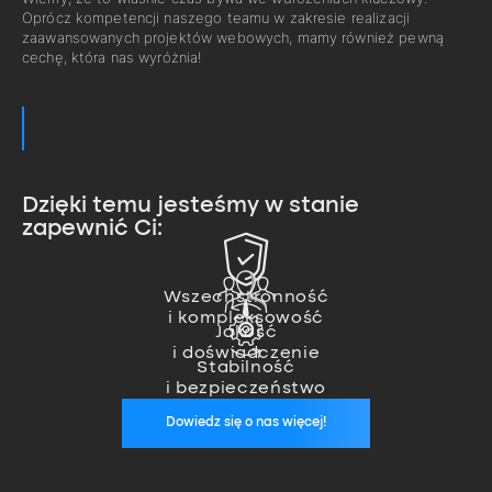
Oprócz kompetencji naszego teamu w zakresie realizacji
zaawansowanych projektów webowych, mamy również pewną
cechę, która nas wyróżnia!
Dzięki temu jesteśmy w stanie
zapewnić Ci:
Zajmujemy się pełną realizacją
projektu od pomysłu, przez
Nasz team ekspertów pozwala
wykonanie, aż po wdrożenie.
nam na realizację nawet
Wszechstronność
Jesteśmy zawsze, kiedy nas
i kompleksowość
najbardziej zaawansowanych
potrzebujesz. Zapewniamy stałą
Jakość
projektów.
opiekę wykwalifikowanego
i doświadczenie
specjalisty, który zadba o
Stabilność
stabilność Twoich aplikacji.
i bezpieczeństwo
Dowiedz się o nas więcej!