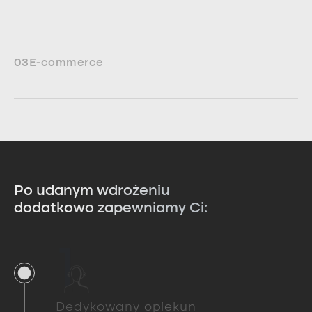
03
E-commerce
Po udanym wdrożeniu
dodatkowo zapewniamy Ci:
1
Dedykowany opiekun