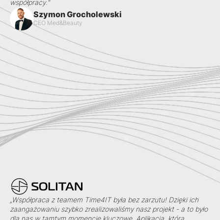
współpracy."
Szymon Grocholewski
CEO Med&Beauty
„Współpraca z teamem Time4IT była bez zarzutu! Dzięki ich
zaangażowaniu szybko zrealizowaliśmy nasz projekt - a to było
dla nas w tamtym momencie kluczowe. Aplikacja, którą